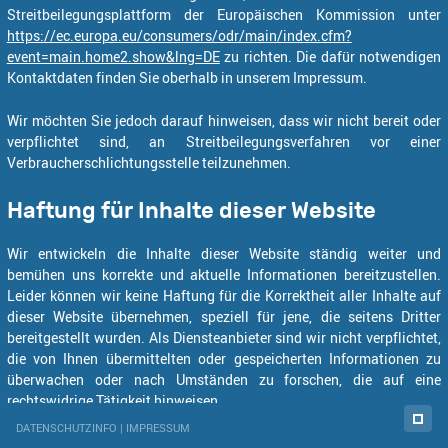
Streitbeilegungsplattform der Europäischen Kommission unter
https://ec.europa.eu/consumers/odr/main/index.cfm?
event=main.home2.show&lng=DE
zu richten. Die dafür notwendigen
Kontaktdaten finden Sie oberhalb in unserem Impressum.
Wir möchten Sie jedoch darauf hinweisen, dass wir nicht bereit oder
verpflichtet sind, an Streitbeilegungsverfahren vor einer
Verbraucherschlichtungsstelle teilzunehmen.
Haftung für Inhalte dieser Website
Wir entwickeln die Inhalte dieser Website ständig weiter und
bemühen uns korrekte und aktuelle Informationen bereitzustellen.
Leider können wir keine Haftung für die Korrektheit aller Inhalte auf
dieser Website übernehmen, speziell für jene, die seitens Dritter
bereitgestellt wurden. Als Diensteanbieter sind wir nicht verpflichtet,
die von Ihnen übermittelten oder gespeicherten Informationen zu
überwachen oder nach Umständen zu forschen, die auf eine
rechtswidrige Tätigkeit hinweisen.
Sect
DATENSCHUTZINFO
|
IMPRESSUM
Unsere Verpflichtungen zur Entfernung von Informationen oder zur